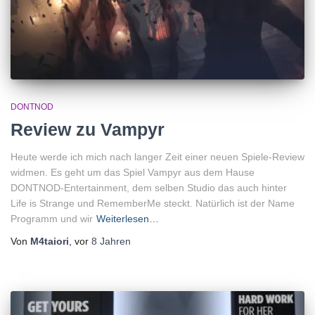
DONTNOD
Review zu Vampyr
Heute werde ich mich nach langer Zeit einer neuen Spiele-Review
widmen. Es geht um das Spiel Vampyr aus dem Hause
DONTNOD-Entertainment, dem selben Studio das auch hinter
Life is Strange und RememberMe steckt. Natürlich ist der Name
Programm und wir
Weiterlesen…
Von
M4taiori
, vor
8 Jahren