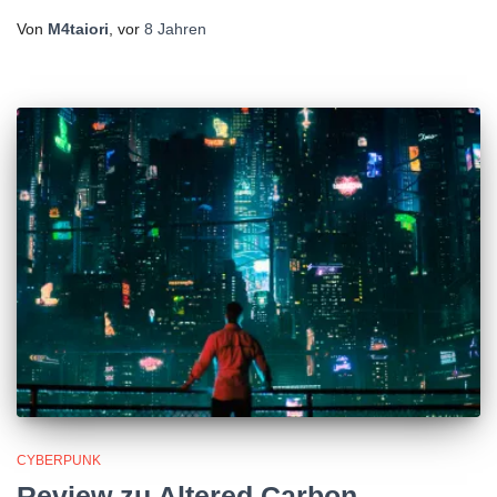
Von
M4taiori
, vor
8 Jahren
CYBERPUNK
Review zu Altered Carbon