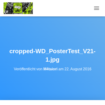
N
A
V
I
G
A
T
I
O
cropped-WD_PosterTest_V21-
N
U
1.jpg
M
S
Veröffentlicht von
M4taiori
am
22. August 2016
C
H
A
L
T
E
N