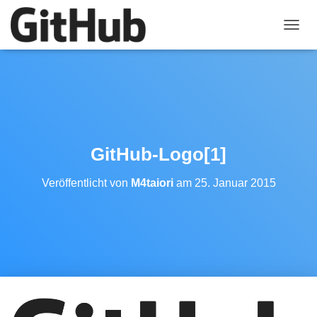
N
A
V
I
G
A
T
I
O
GitHub-Logo[1]
N
U
Veröffentlicht von
M4taiori
am
25. Januar 2015
M
S
C
H
A
L
T
E
N