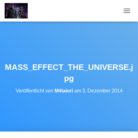
N
A
V
I
G
A
T
I
O
MASS_EFFECT_THE_UNIVERSE.j
N
U
pg
M
S
Veröffentlicht von
M4taiori
am
3. Dezember 2014
C
H
A
L
T
E
N