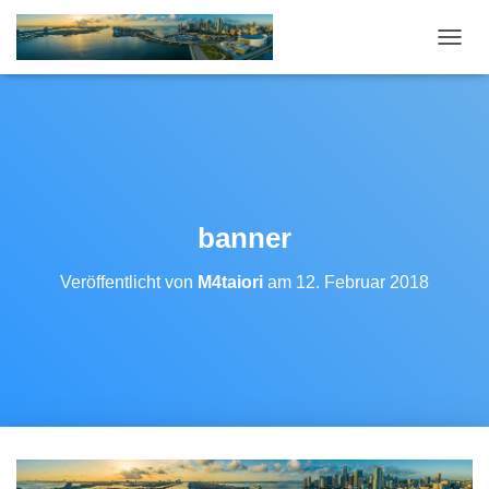
N
A
V
I
G
A
T
I
O
banner
N
U
Veröffentlicht von
M4taiori
am
12. Februar 2018
M
S
C
H
A
L
T
E
N