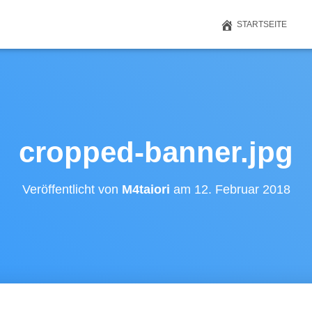
STARTSEITE
cropped-banner.jpg
Veröffentlicht von
M4taiori
am
12. Februar 2018