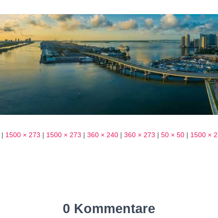
|
1500 × 273
|
1500 × 273
|
360 × 240
|
360 × 273
|
50 × 50
|
1500 × 
0 Kommentare