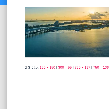
Größe:
150 × 150
|
300 × 55
|
750 × 137
|
750 × 136