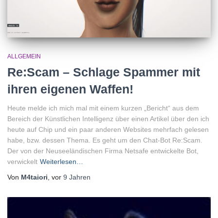
ALLGEMEIN
Re:Scam – Schlage Spammer mit
ihren eigenen Waffen!
Heute melde ich mich mal mit einem kurzen „Bericht“ aus dem
Bereich der Künstlichen Intelligenz über einen Artikel über den ich
heute auf Chip und ein paar anderen Websites mehrfach gelesen
habe, bzw. dessen Thema. Es geht um den Chat-Bot Re:Scam.
Der von der Neuseeländischen Firma Netsafe entwickelte Bot,
verwickelt
Weiterlesen…
Von
M4taiori
, vor
9 Jahren