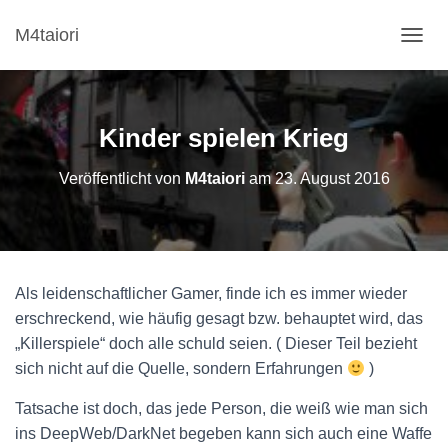
M4taiori
N
A
V
I
G
Kinder spielen Krieg
A
T
Veröffentlicht von
M4taiori
am
23. August 2016
I
O
N
U
M
S
Als leidenschaftlicher Gamer, finde ich es immer wieder
C
H
erschreckend, wie häufig gesagt bzw. behauptet wird, das
A
„Killerspiele“ doch alle schuld seien. ( Dieser Teil bezieht
L
sich nicht auf die Quelle, sondern Erfahrungen
)
T
E
Tatsache ist doch, das jede Person, die weiß wie man sich
N
ins DeepWeb/DarkNet begeben kann sich auch eine Waffe